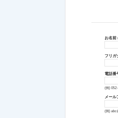
お名前 
フリガナ
電話番
(例) 05
メールア
(例) abc